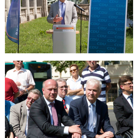
IM LANDTAG
IN DER LANDESREGIERUNG
IM BUNDESTAG
IM EUROPÄISCHEN PARLAMENT
NEWSLETTER ABONNIEREN
BILDER
PROGRAMME
WICHTIGE BESCHLÜSSE DER CDU BRANDENBURG
75 JAHRE CDU BRANDENBURG
PRESSE
SPENDEN
Mitglied werden