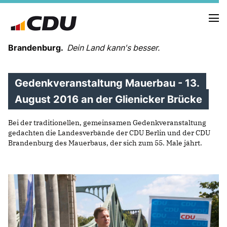
Brandenburg.
Dein Land kann's besser.
Gedenkveranstaltung Mauerbau - 13.
MELDUNGEN
TERMINE
August 2016 an der Glienicker Brücke
Bei der traditionellen, gemeinsamen Gedenkveranstaltung
LANDESVORSTAND
gedachten die Landesverbände der CDU Berlin und der CDU
LANDESGESCHÄFTSSTELLE
Brandenburg des Mauerbaus, der sich zum 55. Male jährt.
ORGANISATION
KREISVERBÄNDE
VEREINIGUNGEN UND SONDERORGANISATIONEN
LANDESFACHAUSSCHÜSSE
SATZUNG
PARTEIGESCHICHTE
PARTEIGERICHT