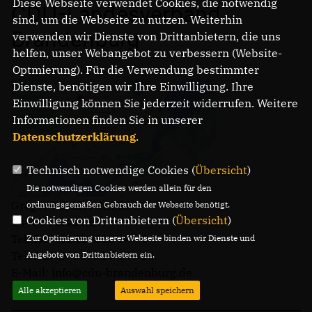
Diese Webseite verwendet Cookies, die notwendig
CDU-Landesverband
sind, um die Webseite zu nutzen. Weiterhin
Brandenburg
verwenden wir Dienste von Drittanbietern, die uns
helfen, unser Webangebot zu verbessern (Website-
Optmierung). Für die Verwendung bestimmter
Dienste, benötigen wir Ihre Einwilligung. Ihre
Einwilligung können Sie jederzeit widerrufen. Weitere
Informationen finden Sie in unserer
Datenschutzerklärung
.
Technisch notwendige Cookies (
Übersicht
)
Die notwendigen Cookies werden allein für den
Gregor-Mendel-Straße 3
ordnungsgemäßen Gebrauch der Webseite benötigt.
Cookies von Drittanbietern (
Übersicht
)
14469 Potsdam
Telefon: (0331) 620 14 - 0
Zur Optimierung unserer Webseite binden wir Dienste und
Telefax: (0331) 620 14 - 14
Angebote von Drittanbietern ein.
E-Mail: info@cdu-brandenburg.de
Alle akzeptieren
Auswahl speichern