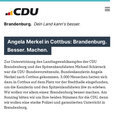
Brandenburg.
Dein Land kann's besser.
Angela Merkel in Cottbus: Brandenburg.
MELDUNGEN
TERMINE
Besser. Machen.
Zur Unterstützung des Landtagswahlkampfes der CDU
LANDESVORSTAND
Brandenburg und des Spitzenkandidaten Michael Schierack
LANDESGESCHÄFTSSTELLE
war die CDU-Bundesvorsitzende, Bundeskanzlerin Angela
ORGANISATION
Merkel nach Cottbus gekommen. 3.000 Menschen hatten sich
dazu in Cottbus auf dem Platz vor der Stadthalle eingefunden,
KREISVERBÄNDE
um die Kanzlerin und den Spitzenlandidaten live zu erleben.
VEREINIGUNGEN UND SONDERORGANISATIONEN
Wir wollen vor allem eines: Brandenburg besser machen. Am
LANDESFACHAUSSCHÜSSE
Sonntag bitten wir um Ihre beiden Stimmen für die CDU, denn
SATZUNG
wir wollen eine starke Polizei und garantierten Unterricht in
PARTEIGESCHICHTE
Brandenburg.
PARTEIGERICHT