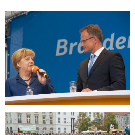
IM LANDTAG
IN DER LANDESREGIERUNG
IM BUNDESTAG
IM EUROPÄISCHEN PARLAMENT
NEWSLETTER ABONNIEREN
BILDER
PROGRAMME
WICHTIGE BESCHLÜSSE DER CDU BRANDENBURG
75 JAHRE CDU BRANDENBURG
PRESSE
SPENDEN
Mitglied werden