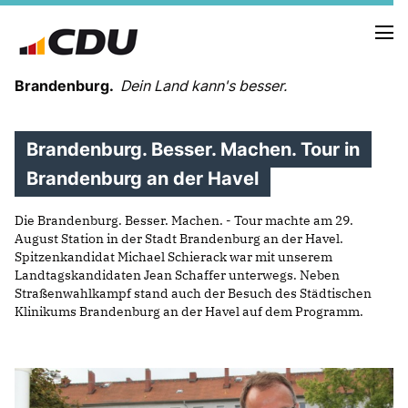
Brandenburg.
Dein Land kann's besser.
Brandenburg. Besser. Machen. Tour in
MELDUNGEN
TERMINE
Brandenburg an der Havel
Die Brandenburg. Besser. Machen. - Tour machte am 29.
LANDESVORSTAND
August Station in der Stadt Brandenburg an der Havel.
LANDESGESCHÄFTSSTELLE
Spitzenkandidat Michael Schierack war mit unserem
ORGANISATION
Landtagskandidaten Jean Schaffer unterwegs. Neben
Straßenwahlkampf stand auch der Besuch des Städtischen
KREISVERBÄNDE
Klinikums Brandenburg an der Havel auf dem Programm.
VEREINIGUNGEN UND SONDERORGANISATIONEN
LANDESFACHAUSSCHÜSSE
SATZUNG
PARTEIGESCHICHTE
PARTEIGERICHT