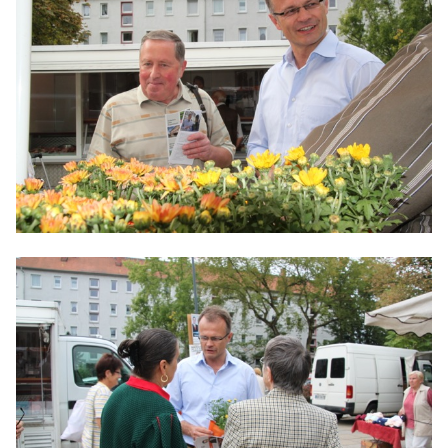
IM LANDTAG
IN DER LANDESREGIERUNG
IM BUNDESTAG
IM EUROPÄISCHEN PARLAMENT
NEWSLETTER ABONNIEREN
BILDER
PROGRAMME
WICHTIGE BESCHLÜSSE DER CDU BRANDENBURG
75 JAHRE CDU BRANDENBURG
PRESSE
SPENDEN
Mitglied werden