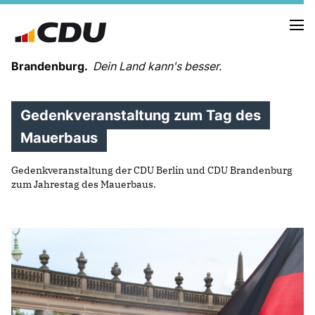
Brandenburg.
Dein Land kann's besser.
Gedenkveranstaltung zum Tag des
MELDUNGEN
TERMINE
Mauerbaus
Gedenkveranstaltung der CDU Berlin und CDU Brandenburg
LANDESVORSTAND
zum Jahrestag des Mauerbaus.
LANDESGESCHÄFTSSTELLE
ORGANISATION
KREISVERBÄNDE
VEREINIGUNGEN UND SONDERORGANISATIONEN
LANDESFACHAUSSCHÜSSE
SATZUNG
PARTEIGESCHICHTE
PARTEIGERICHT