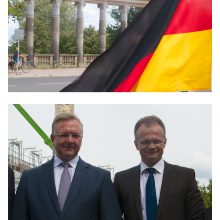
IM LANDTAG
IN DER LANDESREGIERUNG
IM BUNDESTAG
IM EUROPÄISCHEN PARLAMENT
NEWSLETTER ABONNIEREN
BILDER
PROGRAMME
WICHTIGE BESCHLÜSSE DER CDU BRANDENBURG
75 JAHRE CDU BRANDENBURG
PRESSE
SPENDEN
Mitglied werden