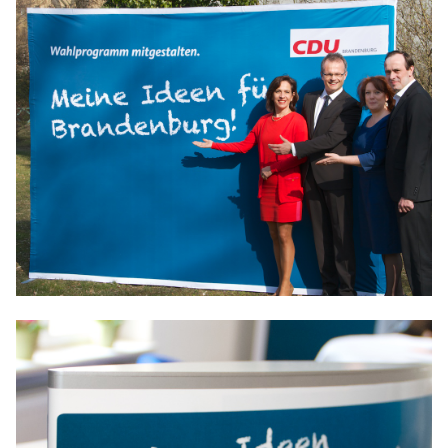
IM LANDTAG
IN DER LANDESREGIERUNG
IM BUNDESTAG
IM EUROPÄISCHEN PARLAMENT
NEWSLETTER ABONNIEREN
BILDER
PROGRAMME
WICHTIGE BESCHLÜSSE DER CDU BRANDENBURG
75 JAHRE CDU BRANDENBURG
PRESSE
SPENDEN
Mitglied werden