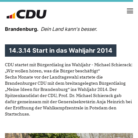
Brandenburg.
Dein Land kann's besser.
14.3.14 Start in das Wahljahr 2014
MELDUNGEN
TERMINE
CDU startet mit Bürgerdialog ins Wahljahr - Michael Schierack:
Wir wollen hören, was die Bürger beschäftigt“
Sechs Monate vor der Landtagswahl startete die
LANDESVORSTAND
Brandenburger CDU mit dem breitangelegten Bürgerdialog
LANDESGESCHÄFTSSTELLE
Meine Ideen für Brandenburg“ ins Wahljahr 2014. Der
ORGANISATION
Spitzenkandidat der CDU, Prof. Dr. Michael Schierack gab
KREISVERBÄNDE
dafür gemeinsam mit der Generalsekretärin Anja Heinrich bei
VEREINIGUNGEN UND SONDERORGANISATIONEN
der Eröffnung der Wahlkampfzentrale in Potsdam den
Startschuss.
LANDESFACHAUSSCHÜSSE
SATZUNG
PARTEIGESCHICHTE
PARTEIGERICHT