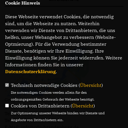
Cookie Hinweis
Diese Webseite verwendet Cookies, die notwendig
CDU-Landesverband
sind, um die Webseite zu nutzen. Weiterhin
Brandenburg
verwenden wir Dienste von Drittanbietern, die uns
helfen, unser Webangebot zu verbessern (Website-
Optmierung). Für die Verwendung bestimmter
Dienste, benötigen wir Ihre Einwilligung. Ihre
Einwilligung können Sie jederzeit widerrufen. Weitere
Informationen finden Sie in unserer
Datenschutzerklärung
.
Technisch notwendige Cookies (
Übersicht
)
Die notwendigen Cookies werden allein für den
Gregor-Mendel-Straße 3
ordnungsgemäßen Gebrauch der Webseite benötigt.
Cookies von Drittanbietern (
Übersicht
)
14469 Potsdam
Telefon: (0331) 620 14 - 0
Zur Optimierung unserer Webseite binden wir Dienste und
Telefax: (0331) 620 14 - 14
Angebote von Drittanbietern ein.
E-Mail: info@cdu-brandenburg.de