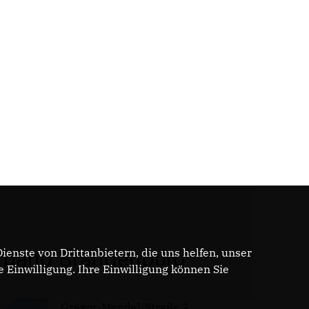
enste von Drittanbietern, die uns helfen, unser
band Brandenburg
Einwilligung. Ihre Einwilligung können Sie
Gregor-Mendel-Straße 3